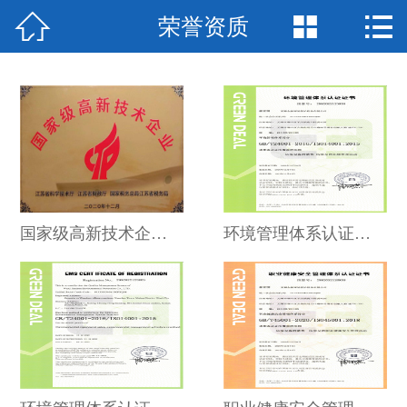



荣誉资质
首页

走进我们
沉淀池
沉淀池工程案例
荣誉资质
国家级高新技术企业证书
环境管理体系认证证书
新闻中心
在线留言
联系我们