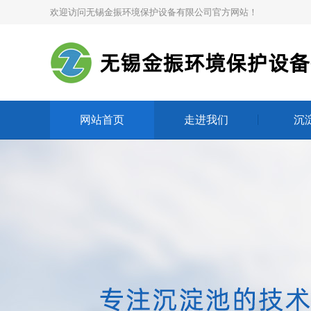
欢迎访问无锡金振环境保护设备有限公司官方网站！
网站首页
走进我们
沉