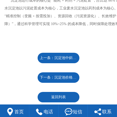
沉淀池运行成本的核心是 “能耗 + 药剂 + 污泥处置”，占比达 80%
水沉淀池以污泥处置成本为核心，工业废水沉淀池以药剂成本为核心
“精准控制（变频 + 按需投加）、资源回收（污泥资源化）、长效维
障）”，通过科学管理可实现 10%~25% 的成本降低，同时保障处理效
上一条：沉淀池中斜管填料的主要作用是什么？
下一条：沉淀池价格：多因素交织下的动态标尺
返回列表




首页
电话
短信
联系