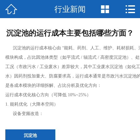



行业新闻
首页

走进我们
沉淀池的运行成本主要包括哪些方面？
沉淀池
沉淀池的运行成本核心由 “能耗、药剂、人工、维护、耗材损耗、污
沉淀池工程案例
模块构成，占比因池体类型（如平流式 / 辐流式 / 高密度沉淀池）、
工况（市政污水 / 工业废水）差异较大，其中工业废水沉淀池（如化
荣誉资质
水）因药剂投加量大、防腐要求高，运行成本通常是市政污水沉淀池的 3
是各成本模块的详细拆解、占比分析及优化方向：
新闻中心
运行成本优化核心方向（可降低 10%~25%）
在线留言
1. 能耗优化（大降本空间）
设备变频改造：
联系我们
沉淀池