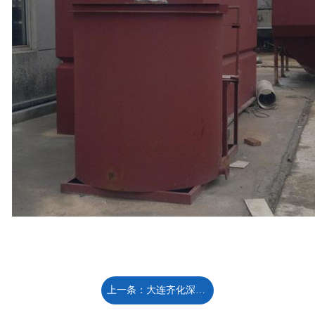
上一条：大连齐化深度处理项目